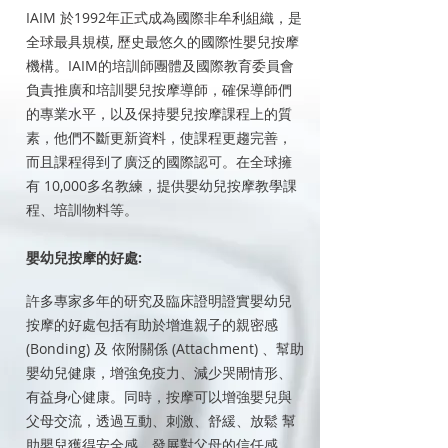
IAIM 於1992年正式成為國際非牟利組織，是
全球最具規模, 歷史最悠久的國際性嬰兒按摩
機構。IAIM的培訓師團體及國際教育委員會
負責推廣和培訓嬰兒按摩導師，確保導師們
的專業水平，以及保持嬰兒按摩課程上的質
素，他們不斷更新資料，使課程更趨完善，
而且課程得到了廣泛的國際認可。在全球擁
有 10,000多名教練，提供嬰幼兒按摩教學課
程、培訓物料等。
嬰幼兒按摩的好處:
許多專家多年的研究及臨床證明證實嬰幼兒
按摩的好處包括有助於增進親子的親密感
(Bonding) 及 依附關係 (Attachment) 、幫助
嬰幼兒健康，增強免疫力、減少哭閙情形、
有益身心健康。同時，按摩可以增強嬰兒與
父母交流，透過互動、刺激、舒緩、放鬆 幫
助嬰兒獲得安全感，發展對父母的信任感。