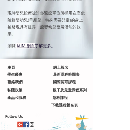
現時
嬰兒按摩
被許多醫療單位所採用在高危
險群嬰幼兒(早產兒、特殊需要兒童)的身上，
被發現具有提昇一般嬰幼兒發展潛能的效
果。
瀏覽
IAIM 網頁
了解更多。
主頁
網上報名
學生優惠
最新課程時間表
聯絡我們
國際認可課程
私隱政策
親子及兒童課程系列
產品和服務
急救課程
下載課程報名表
Follow Us