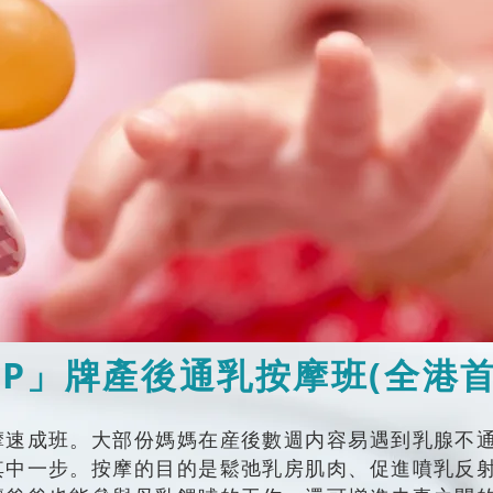
P」牌產後通乳按摩班(全港首
摩速成班。大部份媽媽在産後數週内容易遇到乳腺不
其中一步。按摩的目的是鬆弛乳房肌肉、促進噴乳反