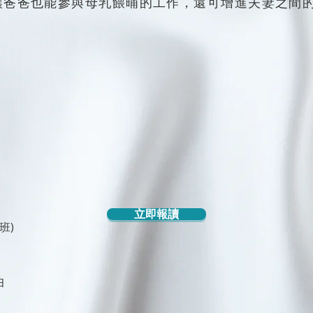
讓爸爸也能參與母乳餵晡的工作，還可增進夫妻之間
立即報讀
班)
油