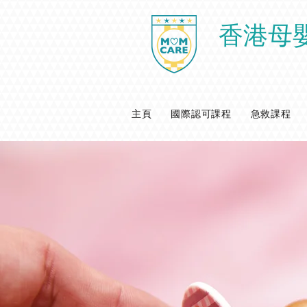
香港母
主頁
國際認可課程
急救課程