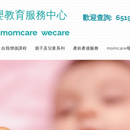
嬰教育服務中心
歡迎查詢: 6519
momcare wecare
自我增值課程
親子及兒童系列
產前產後服務
momcar