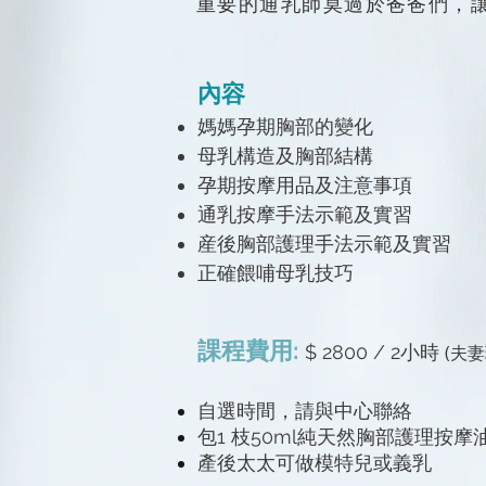
重要的通乳師莫過於爸爸們，
內容
媽媽孕期胸部的變化
母乳構造及胸部結構
孕期按摩用品及注意事項
通乳按摩手法示範及實習
産後胸部護理手法示範及實習
正確餵哺母乳技巧
費用
課程
:
$ 2800 / 2小時
(夫妻
自選時間，請與中心聯絡
包1 枝50ml純天然胸部護理按摩
產後太太可做模特兒或義乳