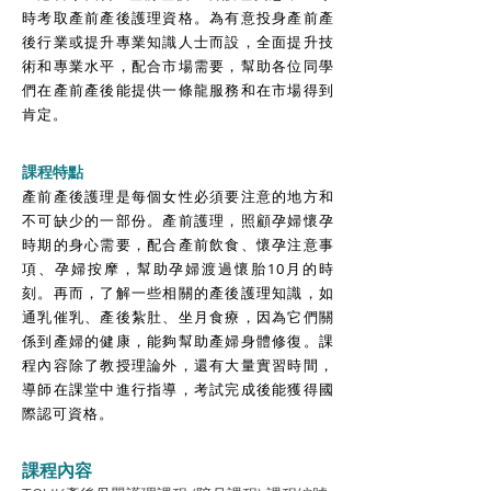
時考取產前產後護理資格。為有意投身產前產
後行業或提升專業知識人士而設，全面提升技
術和專業水平，配合市場需要，幫助各位同學
們在產前產後能提供一條龍服務和在市場得到
肯定。
課程特點
產前產後護理是每個女性必須要注意的地方和
不可缺少的一部份。產前護理，照顧孕婦懷孕
時期的身心需要，配合產前飲食、懷孕注意事
項、孕婦按摩，幫助孕婦渡過懷胎10月的時
刻。再而，了解一些相關的產後護理知識，如
通乳催乳、產後紮肚、坐月食療，因為它們關
係到產婦的健康，能夠幫助產婦身體修復。課
程內容除了教授理論外，還有大量實習時間，
導師在課堂中進行指導，考試完成後能獲得國
際認可資格。
課程
內容