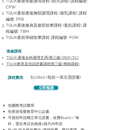
TQUK產後母嬰護理課程 (陪月課程) 課程編號:
CPW
TQUK產前產後胸部護理課程 (催乳課程) 課程
編號: PPB
TQUK產後修身及腹部按摩課程 (紮肚課程) 課
程編號: TBM
TQUK產前孕婦按摩課程 課程編號: POM
進修課程
:
TQUK 產後全科護理文憑(第三級) (RQF/EC)
TQUK教育及培訓證書課程第三級(導師課程)
費用
$17,800 (包括一張文憑證書)
課程
:
立即報讀
包國際考試費用
包香港母嬰教育中心証書
​可個別申請獨立單元證書，收費$1400 / 每
科，需在考試合格後1個月內申請
包4款 純天然按摩油 (孕婦按摩、嬰兒護理、胸