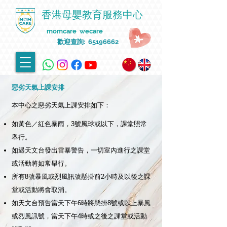
香港母嬰教育服務中心
momcare wecare
歡迎查詢:
65196662
惡劣天氣上課安排
本中心之惡劣天氣上課安排如下：
如黃色／紅色暴雨，3號風球或以下，課堂照常
舉行。
如遇天文台發出雷暴警告，一切室內進行之課堂
或活動將如常舉行。
所有8號暴風或烈風訊號懸掛前2小時及以後之課
堂或活動將會取消。
如天文台預告當天下午6時將懸掛8號或以上暴風
或烈風訊號，當天下午4時或之後之課堂或活動