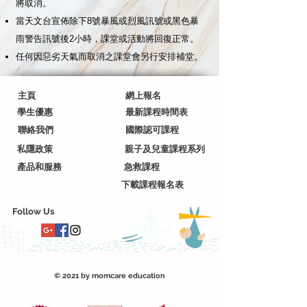
將取消。
當天文台宣佈除下8號暴風或烈風訊號或黑色暴
雨警告訊號後2小時，課堂或活動將回復正常。
任何因惡劣天氣而取消之課堂會另行安排補堂。
主頁
網上報名
學生優惠
最新課程時間表
聯絡我們
國際認可課程
私隱政策
親子及兒童課程系列
產品和服務
急救課程
下載課程報名表
Follow Us
© 2021 by momcare education