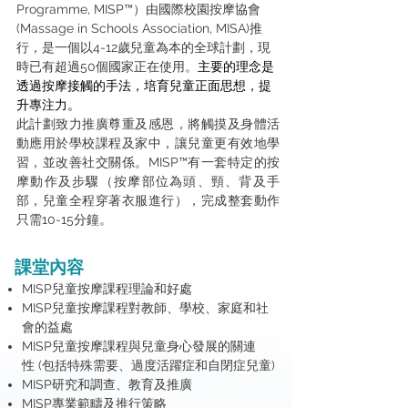
Programme, MISP™）由國際校園按摩協會
(Massage in Schools Association, MISA)推
行，是一個以4-12歲兒童為本的全球計劃，現
時已有超過50個國家正在使用。
主要的理念是
透過按摩接觸的手法，培育兒童正面思想，提
升專注力。
此計劃致力推廣尊重及感恩，將觸摸及身體活
動應用於學校課程及家中，讓兒童更有效地學
習，並改善社交關係。​MISP™有一套特定的按
摩動作及步驟（按摩部位為頭、頸、背及手
部，兒童全程穿著衣服進行），完成整套動作
只需10-15分鐘。
課堂內容
MISP兒童按摩課程理論和好處
MISP兒童按摩課程對教師、學校、家庭和社
會的益處
MISP兒童按摩課程與兒童身心發展的關連
性
(包括
特殊需要、過度活躍症和自閉症兒童)
MISP研究和調查、教育及
推廣
MISP專業範疇及推行策略