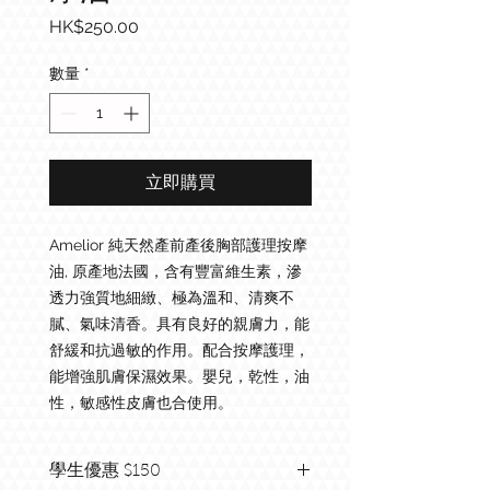
價
HK$250.00
格
數量
*
立即購買
Amelior 純天然產前產後胸部護理按摩
油, 原產地法國，含有豐富維生素，滲
透力強質地細緻、極為溫和、清爽不
膩、氣味清香。具有良好的親膚力，能
舒緩和抗過敏的作用。配合按摩護理，
能增強肌膚保濕效果。嬰兒，乾性，油
性，敏感性皮膚也合使用。
學生優惠 $150