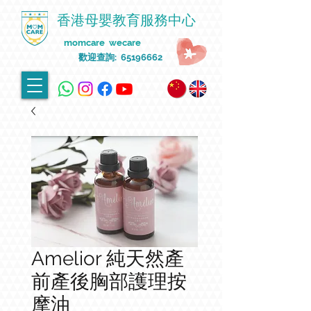
香港母嬰教育服務中心
momcare wecare
歡迎查詢:
65196662
Amelior 純天然產
前產後胸部護理按
摩油