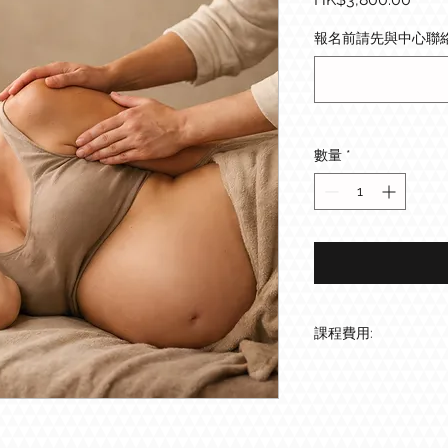
格
報名前請先與中心聯絡 
數量
*
課程費用:
$ 3800 / 2小時 (夫
自選時間，請與中
包1 枝50ml純
懷孕太太需做模特