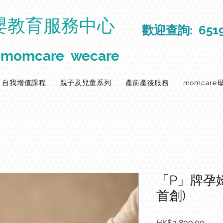
嬰教育服務中心
歡迎查詢: 6519
momcare wecare
自我增值課程
親子及兒童系列
產前產後服務
momcar
「P」牌孕
首創)
價
HK$3,800.00