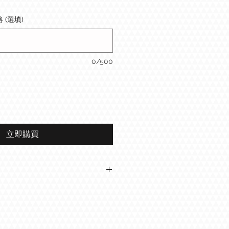
(選填)
0/500
立即購買
妻班)
心聯絡
天然全身護理按摩油
兒