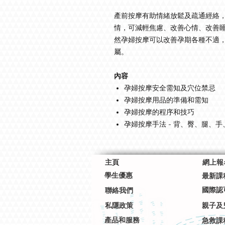
產前按摩有助情緒放鬆及疏通經絡，
情，可減輕焦慮、改善心情、改善
然孕婦按摩可以改善孕期各種不適
屬。
內容
孕婦按摩安全需知及穴位禁忌
孕婦按摩用品的準備和需知
孕婦按摩的程序和技巧
孕婦按摩手法 - 背、臀、腿、手
主頁
網上報
學生優惠
最新課
國際認
聯絡我們
私隱政策
親子及
產品和服務
急救課