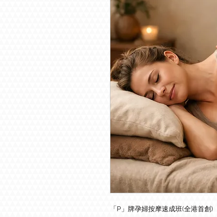
「P」牌孕婦按摩速成班(全港首創)